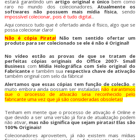
estará garantindo um
artigo original e único
bem como
raro no mundo dos colecionadores.
Atualmente os
softwares não possuem mais mídia física
, sendo
impossível colecionar, pois é tudo digital.
..
Aqui conosco tudo que é ofertado ainda é físico, algo que se
possa colecionar claro!
Não é cópia Pirata!
Não tem sentido ofertar um
produto para ser colecionado se ele é não é Original!
No vídeo estão as provas de que se tratam de
perfeitas cópias originais do Office 2007- Small
Business
com
Mídia Holográfica com Selo original do
Fabricante
e também sua
respectiva chave de ativação
também original com selo da fábrica!
Alertamos que essas cópias tem função de coleção
, e
muito embora ainda possam ser instaladas
não garantimos
que o processo de ativação seja reconhecido pelo
fabricante uma vez que já são consideradas obsoletas!
Tenham em mente que o processo de ativação é Online e
que devido a ser uma versão já fora de atualização podem
não ativar,
mas não significa que sejam piratas!
Elas são
100% Originais!
Colecionadores aproveitem, já não existem mais mídias