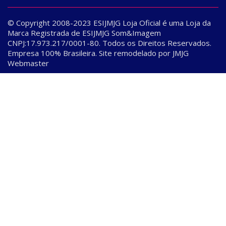
© Copyright 2008-2023 ESIJMJG Loja Oficial é uma Loja da
Marca Registrada de ESIJMJG Som&Imagem
CNPJ:17.973.217/0001-80. Todos os Direitos Reservados.
Empresa 100% Brasileira. Site remodelado por JMJG
Webmaster