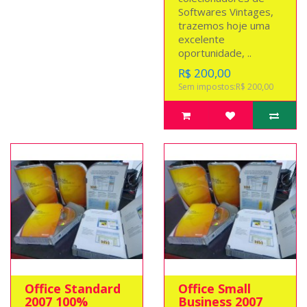
Softwares Vintages,
trazemos hoje uma
excelente
oportunidade, ..
R$ 200,00
Sem impostos:R$ 200,00
Office Standard
Office Small
2007 100%
Business 2007