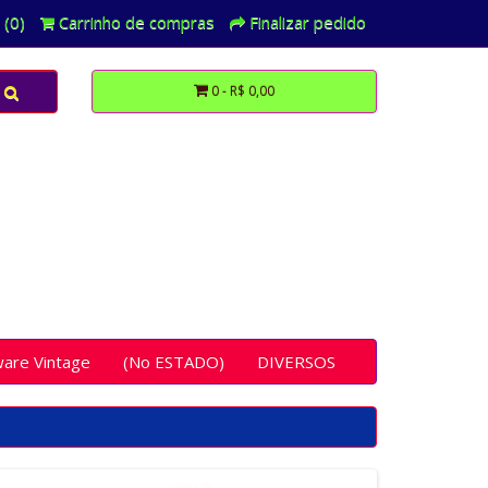
 (0)
Carrinho de compras
Finalizar pedido
0 - R$ 0,00
ware Vintage
(No ESTADO)
DIVERSOS