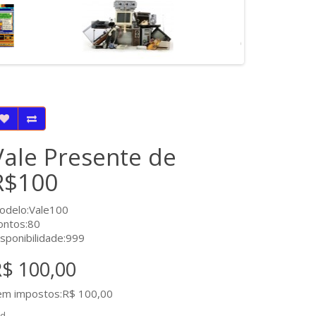
Vale Presente de
R$100
odelo:Vale100
ontos:80
isponibilidade:999
$ 100,00
em impostos:R$ 100,00
td