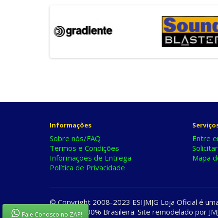
Informações
Serviços
Sobre nós/FAQ
Entre e
Termos e Condições
Solicita
Informações de Entrega
Mapa do
Política de Privacidade
© Copyright 2008-2023 ESIJMJG Loja Oficial é u
Empresa 100% Brasileira. Site remodelado por 
Fale Conosco no ZAP!