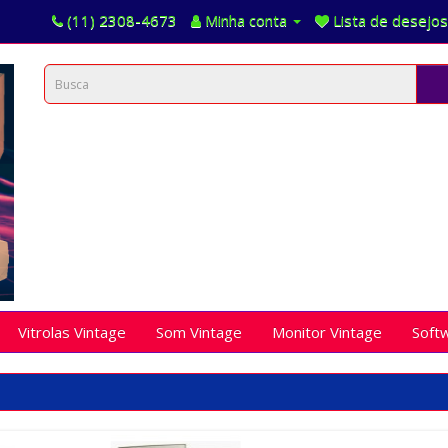
(11) 2308-4673
Minha conta
Lista de desejos
Vitrolas Vintage
Som Vintage
Monitor Vintage
Soft