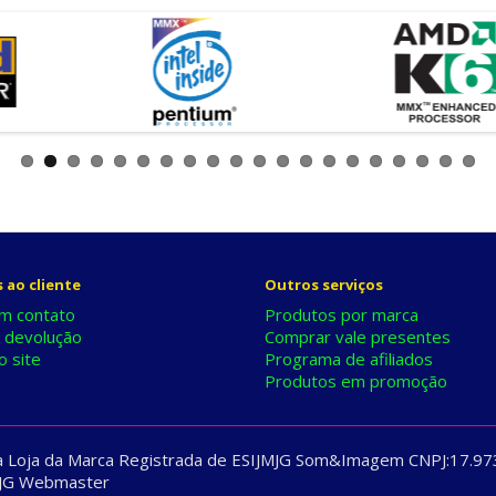
 ao cliente
Outros serviços
m contato
Produtos por marca
r devolução
Comprar vale presentes
 site
Programa de afiliados
Produtos em promoção
ma Loja da Marca Registrada de ESIJMJG Som&Imagem CNPJ:17.97
JMJG Webmaster