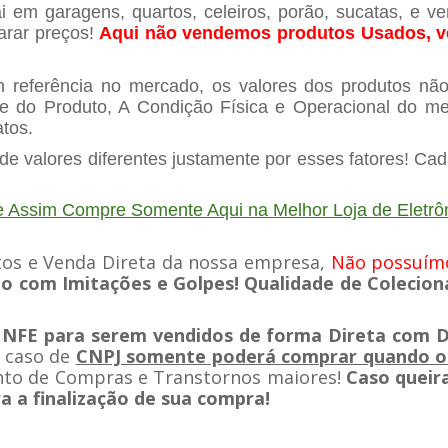
 em garagens, quartos, celeiros, porão, sucatas, e v
arar preços!
Aqui não vendemos produtos Usados, v
 referência no mercado, os valores dos produtos nã
e do Produto, A Condição Física e Operacional do 
atos.
e valores diferentes justamente por esses fatores! Ca
 Assim Compre Somente Aqui na Melhor Loja de Eletrô
os e Venda Direta da nossa empresa,
Não possuímo
o com Imitações e Golpes! Qualidade de Coleciona
 NFE para serem vendidos de forma Direta com 
o caso de
CNPJ somente poderá comprar quando os
to de Compras e Transtornos maiores!
Caso queira
a a finalização de sua compra!