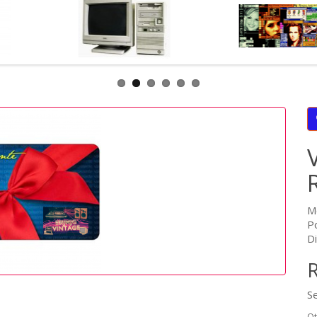
M
P
D
R
S
Q