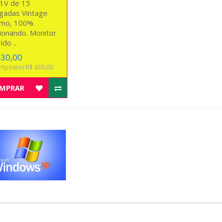
1V de 15
gadas Vintage
mo, 100%
ionando. Monitor
ido ..
430,00
mpostos:R$ 430,00
MPRAR