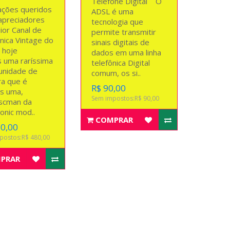
Telefone Digital O
ções queridos
ADSL é uma
 apreciadores
tecnologia que
ior Canal de
permite transmitir
nica Vintage do
sinais digitais de
, hoje
dados em uma linha
 uma raríssima
telefônica Digital
unidade de
comum, os si..
a que é
R$ 90,00
s uma,
Sem impostos:R$ 90,00
scman da
onic mod..
COMPRAR
80,00
postos:R$ 480,00
PRAR