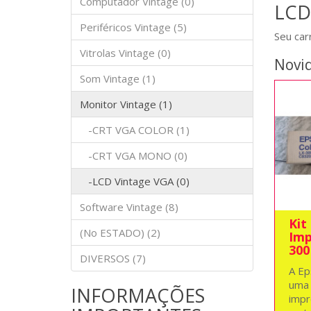
Computador Vintage (0)
LCD
Periféricos Vintage (5)
Seu car
Vitrolas Vintage (0)
Novi
Som Vintage (1)
Monitor Vintage (1)
-CRT VGA COLOR (1)
-CRT VGA MONO (0)
-LCD Vintage VGA (0)
Software Vintage (8)
Kit
(No ESTADO) (2)
Imp
300
DIVERSOS (7)
A Ep
uma
INFORMAÇÕES
impr