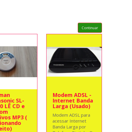
Continuar
cman
Modem ADSL -
sonic SL-
Internet Banda
0 LÊ CD e
Larga (Usado)
com
Modem ADSL para
ivos MP3 (
acessar Internet
ionando
Banda Larga por
eito)