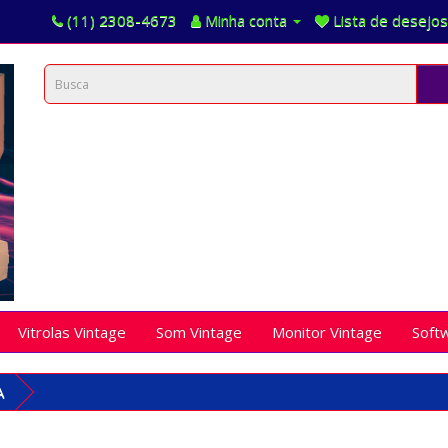
(11) 2308-4673
Minha conta
Lista de desejos
Vitrolas Vintage
Som Vintage
Monitor Vintage
Soft
A