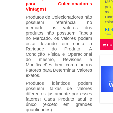
M59
para Colecionadores
pole
Vintages!
mes
Func
Produtos de Colecionadores não
color
possuem referência no
mercado, os valores dos
R$ 
produtos não possuem Tabela
Sem i
no Mercado, os valores podem
estar levando em conta a
CO
Raridade do Produto, A
Condição Física e Operacional
do mesmo, Revisões e
Modificações bem como outros
Fatores para Determinar Valores
exatos.
Produtos idênticos podem
possuem faixas de valores
diferentes justamente por esses
fatores! Cada Produto aqui é
único (exceto em grandes
quantidades).