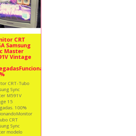
itor CRT
GA Samsung
c Master
1V Vintage
egadasFuncionando
0%
tor CRT-Tubo
ung Sync
ter M591V
age 15
gadas. 100%
ionandoMonitor
Tubo CRT
ung Sync
ter modelo