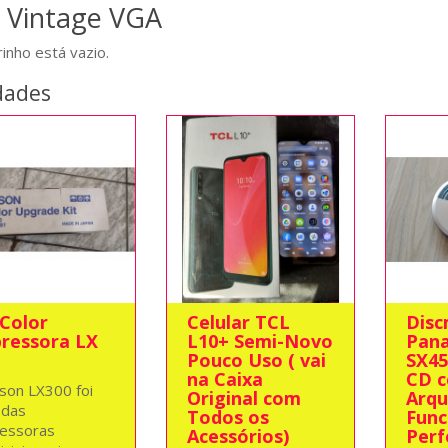
 Vintage VGA
rinho está vazio.
dades
 Color
Celular TCL
Dis
ressora LX
L10+ Semi-Novo
Pana
Pouco Uso ( vai
SX45
na Caixa
CD 
son LX300 foi
Original com
Arqu
 das
Todos os
Func
essoras
Acessórios)
Perf