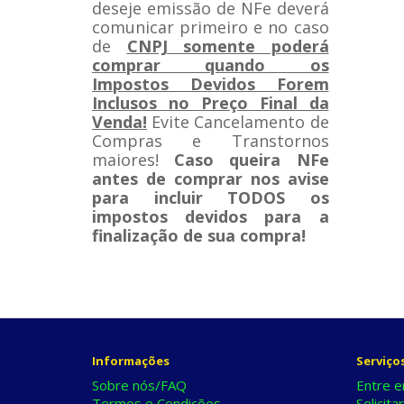
deseje emissão de NFe deverá
comunicar primeiro e no caso
de
CNPJ somente poderá
comprar quando os
Impostos Devidos Forem
Inclusos no Preço Final da
Venda!
Evite Cancelamento de
Compras e Transtornos
maiores!
Caso queira NFe
antes de comprar nos avise
para incluir TODOS os
impostos devidos para a
finalização de sua compra!
Informações
Serviços
Sobre nós/FAQ
Entre e
Termos e Condições
Solicita