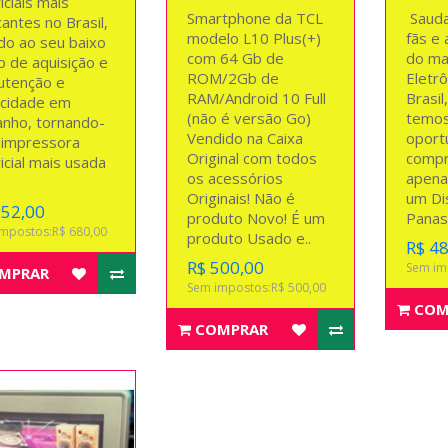
iciais mais
Smartphone da TCL
Sauda
antes no Brasil,
modelo L10 Plus(+)
fãs e
do ao seu baixo
com 64 Gb de
do ma
o de aquisição e
ROM/2Gb de
Eletrô
tenção e
RAM/Android 10 Full
Brasil
icidade em
(não é versão Go)
temos
nho, tornando-
Vendido na Caixa
oport
 impressora
Original com todos
compr
icial mais usada
os acessórios
apena
Originais! Não é
um Di
952,00
produto Novo! É um
Panas
mpostos:R$ 680,00
produto Usado e..
R$ 4
R$ 500,00
Sem im
MPRAR
Sem impostos:R$ 500,00
COM
COMPRAR