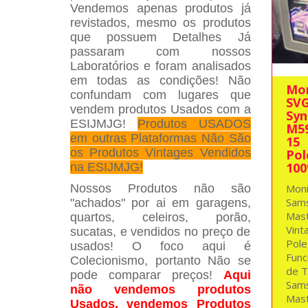
Vendemos apenas produtos já
revistados, mesmo os produtos
que possuem Detalhes Já
passaram com nossos
Laboratórios e foram analisados
em todas as condições! Não
Mon
confundam com lugares que
SV
vendem produtos Usados com a
Syn
ESIJMJG!
Produtos USADOS
M59
em outras Plataformas Não São
15
os Produtos Vintages Vendidos
Pol
10
na ESIJMJG!
Moni
Nossos Produtos não são
Sams
"achados" por ai em garagens,
Mas
quartos, celeiros, porão,
Vint
sucatas, e vendidos no preço de
Pole
usados! O foco aqui é
Func
Colecionismo, portanto Não se
de 
pode comparar preços!
Aqui
Sams
não vendemos produtos
Mas
Usados, vendemos Produtos