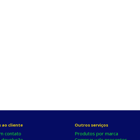
 ao cliente
Outros serviços
m contato
Produtos por marca
r devolução
Comprar vale presentes