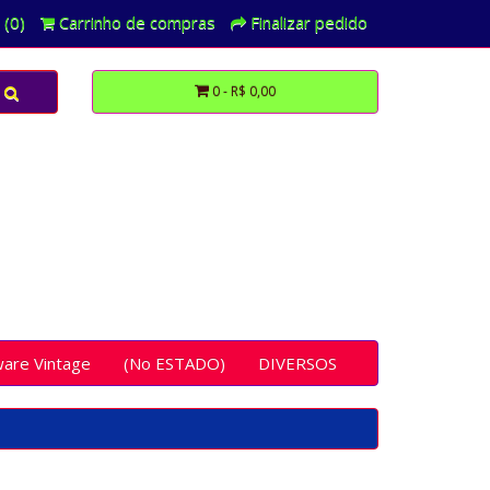
 (0)
Carrinho de compras
Finalizar pedido
0 - R$ 0,00
ware Vintage
(No ESTADO)
DIVERSOS