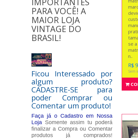
IMPORTANTES
matr
marc
PARA VOCÊ! A
devi
MAIOR LOJA
cust
manu
VINTAGE DO
prat
BRASIL!
tama
se a
matr
n..
R$ 
Ficou Interessado por
Sem i
algum produto?
CO
CADASTRE-SE para
poder Comprar ou
Comentar um produto!
Faça já o Cadastro em Nossa
Loja
Somente assim tu poderá
finalizar a Compra ou Comentar
produtos já comprados!